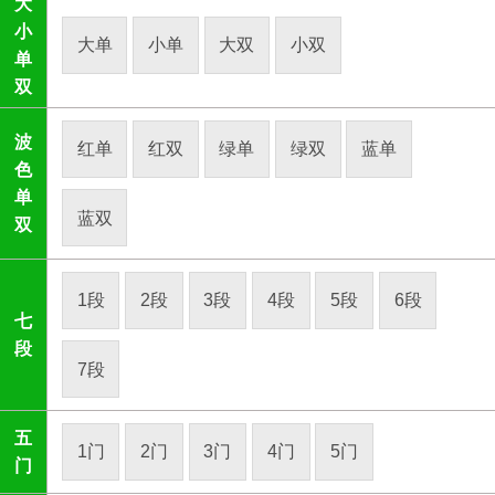
大
小
大单
小单
大双
小双
单
双
波
红单
红双
绿单
绿双
蓝单
色
单
蓝双
双
1段
2段
3段
4段
5段
6段
七
段
7段
五
1门
2门
3门
4门
5门
门