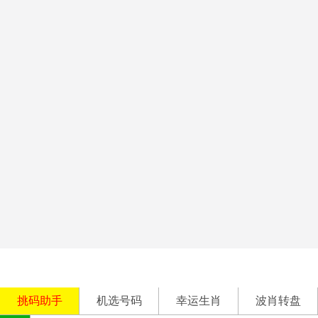
挑码助手
机选号码
幸运生肖
波肖转盘