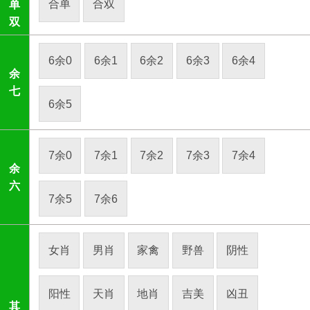
合单
合双
单
双
6余0
6余1
6余2
6余3
6余4
余
七
6余5
7余0
7余1
7余2
7余3
7余4
余
六
7余5
7余6
女肖
男肖
家禽
野兽
阴性
阳性
天肖
地肖
吉美
凶丑
其