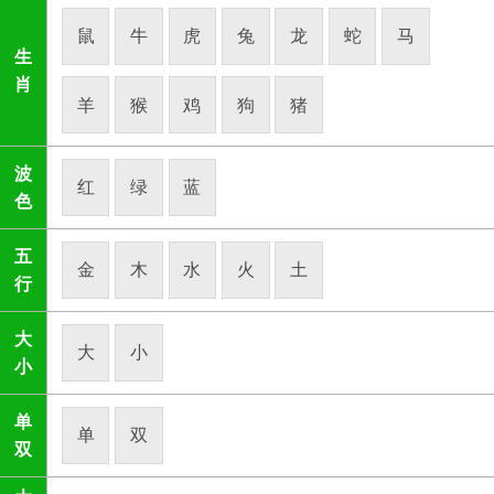
鼠
牛
虎
兔
龙
蛇
马
生
肖
羊
猴
鸡
狗
猪
波
红
绿
蓝
色
五
金
木
水
火
土
行
大
大
小
小
单
单
双
双